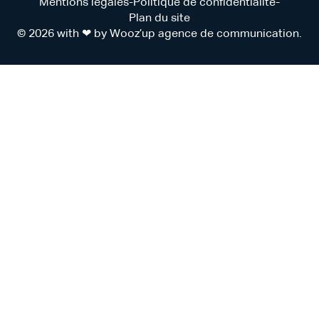
Mentions légales
-
Politique de confidentialité
-
Plan du site
© 2026 with ❤ by
Wooz’up agence de communication
.