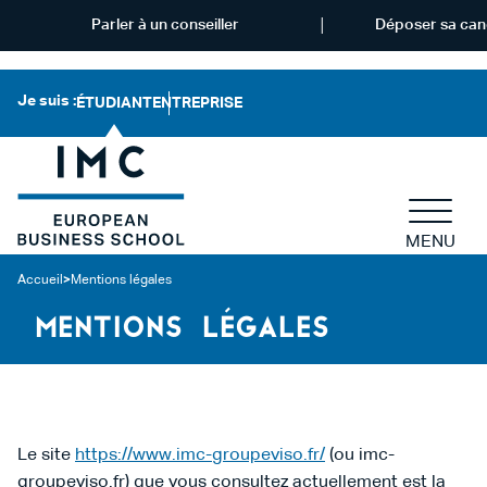
Parler à un conseiller
Déposer sa can
Je suis :
ÉTUDIANT
ENTREPRISE
MENU
Accueil
>
Mentions légales
MENTIONS LÉGALES
Le site
https://www.imc-groupeviso.fr/
(ou imc-
groupeviso.fr) que vous consultez actuellement est la