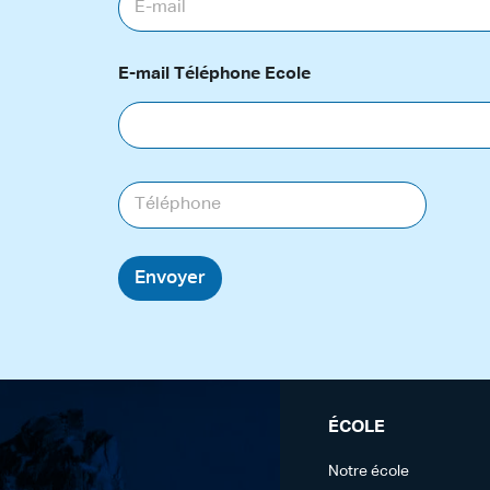
-
m
a
E-mail Téléphone Ecole
i
l
*
T
é
l
é
p
Envoyer
h
o
n
e
ÉCOLE
Notre école