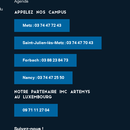
Agenda
du
Appelez nos campus
Metz : 03 74 47 72 43
Saint-Julien-lès-Metz : 03 74 47 70 43
Forbach : 03 88 23 84 73
Nancy : 03 74 47 25 50
Notre partenaire IMC Artemys
au Luxembourg
09 71 11 27 04
Suivez-nous !