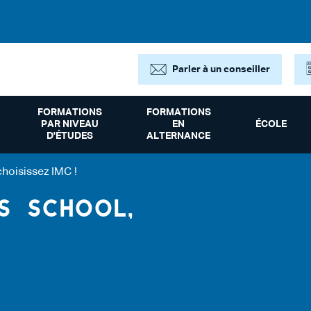
Parler à un conseiller
FORMATIONS
FORMATIONS
PAR NIVEAU
EN
ÉCOLE
D'ÉTUDES
ALTERNANCE
choisissez IMC !
S SCHOOL,