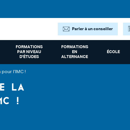
Parler à un conseiller
FORMATIONS
FORMATIONS
PAR NIVEAU
EN
ÉCOLE
D'ÉTUDES
ALTERNANCE
 pour l’IMC !
E LA
IMC !