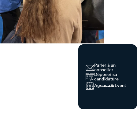
Parler à un
conseiller
Déposer sa
candidature
Agenda & Event