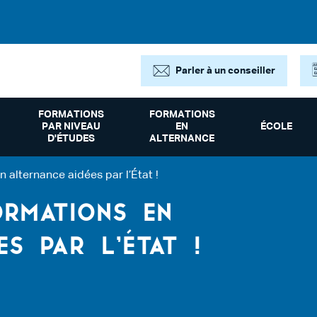
Parler à un conseiller
FORMATIONS
FORMATIONS
PAR NIVEAU
EN
ÉCOLE
D'ÉTUDES
ALTERNANCE
 alternance aidées par l’État !
ORMATIONS EN
ES PAR L’ÉTAT !