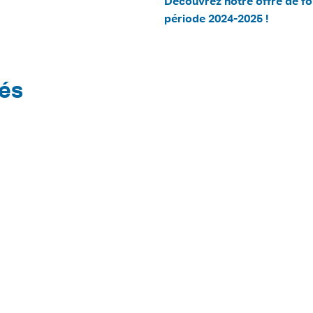
Découvrez notre offre de fo
période 2024-2025 !
tés