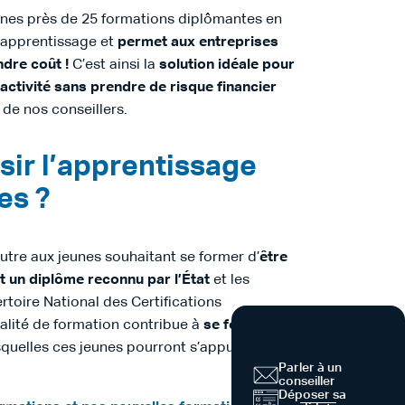
unes près de 25 formations diplômantes en
d’apprentissage et
permet aux entreprises
ndre coût !
C’est ainsi la
solution idéale pour
activité sans prendre de risque financier
 de nos conseillers.
sir l’apprentissage
es ?
tre aux jeunes souhaitant se former d’
être
 un diplôme reconnu par l’État
et les
ertoire National des Certifications
alité de formation contribue à
se forger de
squelles ces jeunes pourront s’appuyer pour la
Parler à un
conseiller
Déposer sa