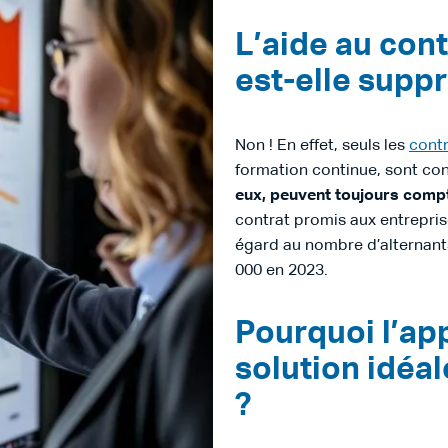
L’aide au con
est-elle supp
Non ! En effet, seuls les
contr
formation continue, sont con
eux, peuvent toujours comp
contrat promis aux entrepris
égard au nombre d’alternant
000 en 2023.
Pourquoi l’ap
solution idéal
?