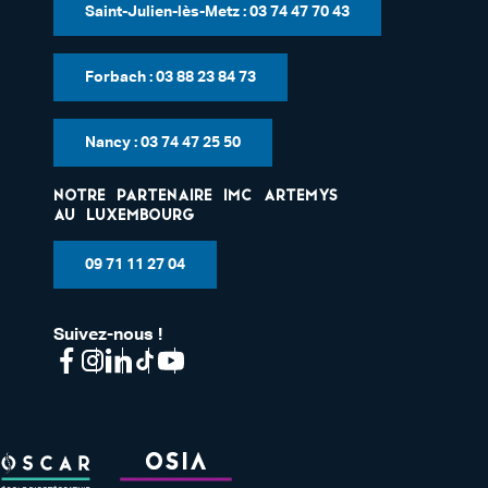
Saint-Julien-lès-Metz : 03 74 47 70 43
Forbach : 03 88 23 84 73
Nancy : 03 74 47 25 50
Notre partenaire IMC Artemys
au Luxembourg
09 71 11 27 04
Suivez-nous !