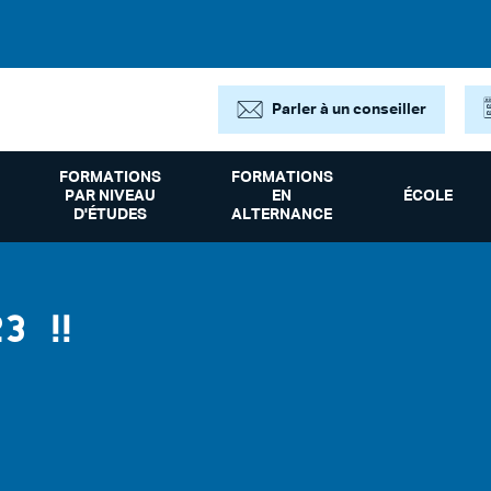
Parler à un conseiller
FORMATIONS
FORMATIONS
PAR NIVEAU
EN
ÉCOLE
D'ÉTUDES
ALTERNANCE
3 !!