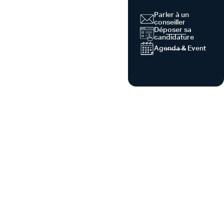
Parler à un
conseiller
Déposer sa
candidature
Agenda & Event